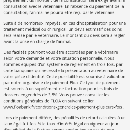
prépaiement du montant de la consultation sera exigé avant la
consultation avec le vétérinaire. En l’absence du paiement de la
consultation, l’animal ne pourra être reçu par le vétérinaire.
Suite à de nombreux impayés, en cas d’hospitalisation pour une
traitement médical ou chirurgical, un devis estimatif des soins
sera réalisé par le vétérinaire. Le montant du devis sera à régler
avant la prise en charge de l’animal.
Des facilités pourront vous être accordées par le vétérinaire
selon votre demande et votre situation personnelle. Nous
sommes équipés d'un système de règlement en trois fois, par
carte banquaire qui nécessite la présentation au vétérinaire de
votre pièce d'identité. Cette possibilité est soumise à validation
par notre organisme de paiement Floa. Ce type de paiement
est soumis à un supplément de facturation pour les frais de
dossiers engendrés de 3,5%. Vous pouvez consulter les
conditions générales de FLOA en suivant ce lien
www.floabank.fr/conditions-generales-paiement-plusieurs-fois .
Lors de paiement différé, des pénalités de retard calculées à un
taux égal à 1 fois 1⁄2 le taux d'intérêt légal en vigueur au jour
d'exigibilité de la facture seront appliquées en cas de non-