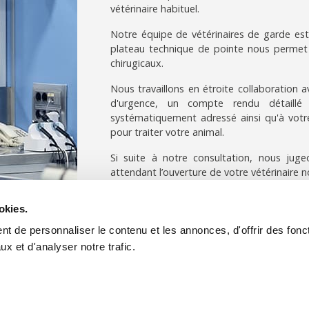
vétérinaire habituel.
Notre équipe de vétérinaires de garde est 
plateau technique de pointe nous permet 
chirugicaux.
Nous travaillons en étroite collaboration av
d'urgence, un compte rendu détaillé
systématiquement adressé ainsi qu'à votre v
pour traiter votre animal.
Si suite à notre consultation, nous juge
attendant l’ouverture de votre vétérinaire n
le week-end jusqu’à ce que votre vétérinaire 
okies.
Si vous voulez en savoir plus sur
notre f
pouvez suivre nos liens dédiés.
t de personnaliser le contenu et les annonces, d'offrir des fonct
x et d'analyser notre trafic.