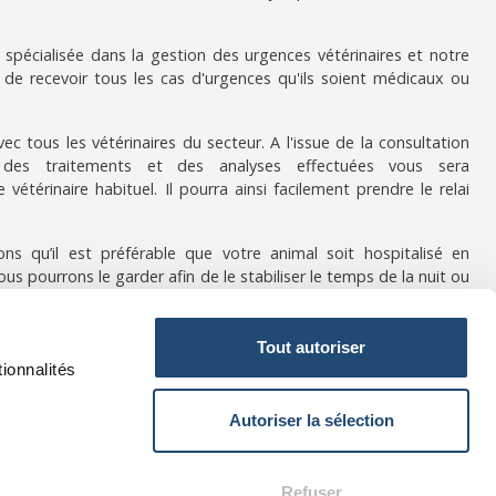
spécialisée dans la gestion des urgences vétérinaires et notre
de recevoir tous les cas d'urgences qu'ils soient médicaux ou
ec tous les vétérinaires du secteur. A l'issue de la consultation
 des traitements et des analyses effectuées vous sera
étérinaire habituel. Il pourra ainsi facilement prendre le relai
ons qu’il est préférable que votre animal soit hospitalisé en
ous pourrons le garder afin de le stabiliser le temps de la nuit ou
prenne le relais.
onctionnement
ou sur
les tarifs vétérinaires d'urgence
vous
Tout autoriser
ionnalités
Autoriser la sélection
Refuser